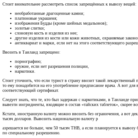
Стоит внимательнее рассмотреть список запрещённых к вывозу вещей:
необработанные драгоценные камни;
платиновые украшеня;
изображения Будды (кроме шейных медальонов);
золотые слитки;
слоновую кость и изделия из нее;
другие изделия из кости или кожи животных, охраняемые законо
антиквариат и марки, если нет на этого соответствующего разр
Ввозить в Таиланд запрещено:
порнографию;
оружие, если нет разрешения полиции,
наркотики.
Стоит уточнить, что если турист в страну ввозит такой лекарственный 
то ему понадобится на его употребление предписание врача. А вот для
соответствующий сертификат.
Следует знать, что те, кто был задержан с наркотиками, в Таиланде при
вывезти ингридиенты, входящие в состав «тайских таблеток», скорее вс
Кстати, иностранную валюту можно ввозить без ограничения, а вот де
тысяч долларов. Вывозить национальную валюту р
азрешается не больше, чем 50 тысяч ТНВ, а если планируется к вывозу
по специальному разрешению.