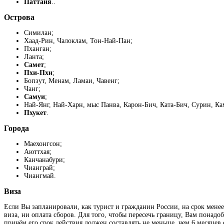
Паттайя
..
Острова
Симилан;
Хаад-Рин, Чалоклам, Тон-Най-Пан;
Пханган;
Ланта;
Самет
;
Пхи-Пхи
;
Бопзут, Менам, Ламаи, Чавенг;
Чанг;
Самуи
;
Най-Янг, Най-Харн, мыс Панва, Карон-Бич, Ката-Бич, Сурин, Кам
Пхукет
.
Города
Маехонгсон;
Аюттхая;
Канчанабури;
Чианграй;
Чиангмай.
Виза
Если Вы запланировали, как турист и гражданин России, на срок менее,
виза, ни оплата сборов. Для того, чтобы пересечь границу, Вам понадоб
причём его срок действия должен составлять не меньше, чем 6 месяцев