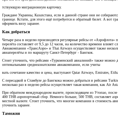
тствующую миграционную карточку.
Граждане Украины, Казахстана, если в данной стране они не собираются
границе. Кстати, для этого ещё потребуется и обратный билет. А вот г
оформить визу заранее.
Как добраться
Четыре раза в неделю производятся регулярные рейсы от «Аэрофлота» 
перелёта составляет от 9,5 до 12 часов, на количество времени влияе
Авиакомпании «ТрансАэро» и
Thai Airways
осуществляют также нескол
авиаперелёты и по маршруту Санкт-Петербург - Бангкок.
Стоит уточнить, что рейсами «Туркменский авиалиний» также можно до
оптимальными среднеазиатскими авиакомпании, если учиты
вать сочетание качество и цена, выступают
Qatar Airways, Emirates, Etih
С пересадкой в Стамбуле до Бангкока можно добраться и рейсами
Turkis
несколько раз в неделю рейсы осуществляет такая компания, как
Air Ast
При обратном международном вылете, происходящем из Утопао, после р
400 ТНВ аэропортовый сбор. Немного больше, 500 ТНВ, составляет аэ
местной валюте. Стоит уточнить, что многие компании в стоимость ав
уточнить заранее.
Таможня