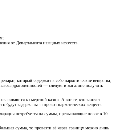
м;
ешения от Департамента изящных искусств.
препарат, который содержит в себе наркотические вещества,
 вывоза драгоценностей — следует в магазине получить
говариваются к смертной казни. А вот те, кто захочет
его будут задержаны за провоз наркотических веществ.
кларация потребуется на суммы, превышающие порог в 10
 большая сумма, то провезти её через границу можно лишь