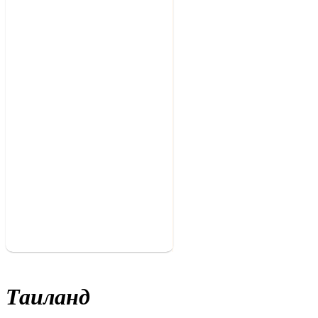
в
КРЫМУ
Отдых
в
СОЧИ
Оплата
услуг
Поиск
попутчиков
Пхукет
Фото
Туристов
Школьные
каникулы
Экзотические
туры
Экскурсионные
Туры
Таиланд