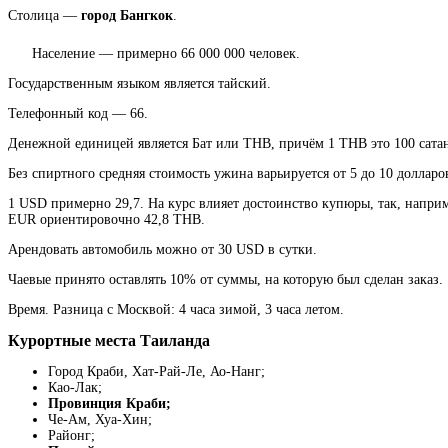
Столица —
город Бангкок
.
Население — примерно 66 000 000 человек.
Государственным языком является тайский.
Телефонный код — 66.
Денежной единицей является Бат
или ТНВ, причём 1 ТНВ это 100 сата
Без спиртного средняя стоимость ужина варьируется от 5 до 10 долларо
1
USD
примерно 29,7. На курс влияет достоинство купюры, так, напри
EUR ориентировочно
42,8 ТНВ.
Арендовать автомобиль можно от 30
USD
в сутки.
Чаевые принято оставлять 10% от суммы, на которую был сделан заказ.
Время. Разница с Москвой: 4 часа зимой, 3 часа летом.
Курортные места Таиланда
Город Краби, Хат-Рай-Ле, Ао-Нанг;
Као-Лак;
Провинция Краби;
Че-Ам, Хуа-Хин;
Районг;