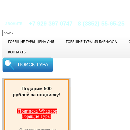
+7 929 397 0747
8 (3852) 55-65-25
ЗВОНИТЕ!
ГОРЯЩИЕ ТУРЫ, ЦЕНА ДНЯ
ГОРЯЩИЕ ТУРЫ ИЗ БАРНАУЛА
КОНТАКТЫ
Главное меню
Подарим 500
Автобусные
рублей за подписку!
Туры
Акции
для
Подписка Whatsapp
Туристов
Горящие Туры
Анекс
Тур
Белокуриха
Отправляем нужные и