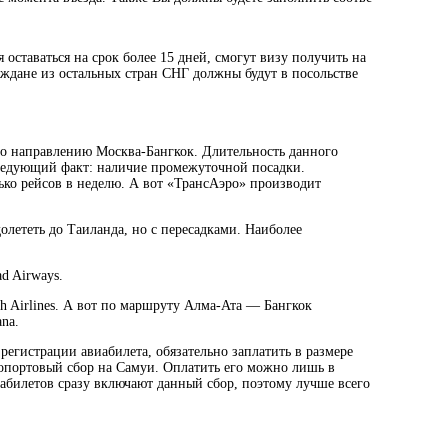
 оставаться на срок более 15 дней, смогут визу получить на
раждане из остальных стран СНГ должны будут в посольстве
по направлению Москва-Бангкок. Длительность данного
т следующий факт: наличие промежуточной посадки.
ько рейсов в неделю. А вот «ТрансАэро» производит
лететь до Таиланда, но с пересадками. Наиболее
ad Airways.
h Airlines.
А вот по маршруту Алма-Ата — Бангкок
ana.
егистрации авиабилета, обязательно заплатить в размере
ропортовый сбор на Самуи. Оплатить его можно лишь в
иабилетов сразу включают данный сбор, поэтому лучше всего