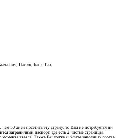
ала-Бич, Патонг, Банг-Тао;
 чем 30 дней посетить эту страну, то Вам не потребуется ни
ится заграничный паспорт, где есть 2 чистые страницы,
 с момента въезда. Также Вы должны будете заполнить соотве