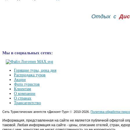
Отдых с
Дис
Мы в социальных сетях:
Горящие туры, цена дня
Распродажа туров
Акции
Фото туристов
Клиентам
О компании
О странах
Трансагентство
Сеть Туристических агентств «Дисконт-Тур»
©
2010-2026.
Политика обработки перс
Информация, представленная на сайте не является публичной офертой оп
таковой. Любая информация на сайте - цены, описание отелей, стран, куро
связи с чем, агентство не несет ответственность за ее корректность.