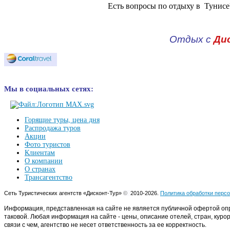
Есть вопросы по отдыху в Тунисе?
Отдых с
Ди
Мы в социальных сетях:
Горящие туры, цена дня
Распродажа туров
Акции
Фото туристов
Клиентам
О компании
О странах
Трансагентство
Сеть Туристических агентств «Дисконт-Тур»
©
2010-2026.
Политика обработки перс
Информация, представленная на сайте не является публичной офертой оп
таковой. Любая информация на сайте - цены, описание отелей, стран, куро
связи с чем, агентство не несет ответственность за ее корректность.