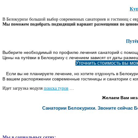
Куп
В Белокурихе большой выбор современных санаториев и гостиниц с евр
Мы поможем подобрать подходящий вариант размещения по ценово
Путё
Выберите необходимый по профилю лечения санаторий с помощ
Цены на путёвки в Белокуриху с лечением зависят от даты разме
Уточнить стоимость вы мо
Если вы не планируете лечение, но хотите отдохнуть в Белокур
В вашем распоряжении современные гостиницы и санатории с к
Идет загрузка модуля
поиска туров
…
Желаем Вам нез
Санатории Белокурихи. Звоните сейчас 
Мы в социальных сетях: