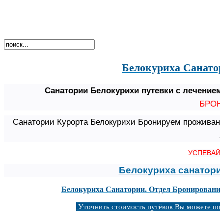
Белокуриха Санато
Санатории Белокурихи путевки с лечение
БРО
Санатории Курорта Белокурихи Бронируем проживани
У
СПЕВА
Белокуриха санатори
Белокуриха Санатории. Отдел Бронирован
Уточнить стоимость путёвок Вы можете по