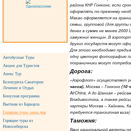
района КНР Гонконг, если сро
оформлять по-прежнему необх
Макао оформляется на грани
семьи, групповой (для группы 
денег в сумме не менее 2000
замужних женщин. В аэропорт
других государств могут офо
Для этого необходимо предъя
Главное меню
одну цветную фотографию па
Автобусные Туры
пограничники могут потребо
Акции для Туристов
Дорога:
Анекс Тур
«Аэрофлот» осуществляет ре
Белокуриха Санатории
часов),
Москва – Гонконг
(10 
Лечение и Отдых
Air
China
, А до Шанхая – рейса
Бонусная программа
Владивостока, а также рейсы 
Вьетнам из Барнаула
чартеры Москва – Хайнань. Ка
требуется транзитная виза) и
Горящие туры, цена дня
Таможня:
Горящие туры из
Новосибирска
Ввоз национальной валюты ог