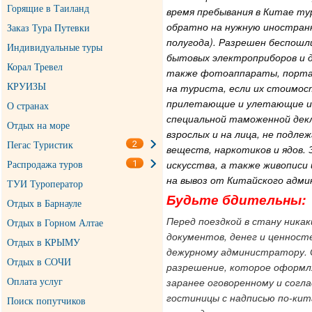
Горящие в Таиланд
время пребывания в Китае ту
обратно на нужную иностранн
Заказ Тура Путевки
полугода). Разрешен беспошли
Индивидуальные туры
бытовых электроприборов и д
Корал Тревел
также фотоаппараты, порта
на туриста, если их стоимо
КРУИЗЫ
прилетающие и улетающие из
О странах
специальной таможенной декл
Отдых на море
взрослых и на лица, не подл
2
Пегас Туристик
веществ, наркотиков и ядов.
1
искусства, а также живописи
Распродажа туров
на вывоз от Китайского адм
ТУИ Туроператор
Будьте бдительны:
Отдых в Барнауле
Перед поездкой в стану ника
Отдых в Горном Алтае
документов, денег и ценност
Отдых в КРЫМУ
дежурному администратору. 
Отдых в СОЧИ
разрешение, которое оформл
заранее оговоренному и согл
Оплата услуг
гостиницы с надписью по-кит
Поиск попутчиков