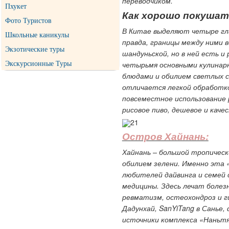
переводчиком.
Пхукет
Как хорошо покушат
Фото Туристов
В Китае выделяют четыре гла
Школьные каникулы
правда, границы между ними 
Экзотические туры
шандуньской, но в ней есть и
четырьмя основными кулинар
Экскурсионные Туры
блюдами и обилием светлых со
отличается легкой обработко
повсеместное использование р
рисовое пиво, дешевое и кач
Остров Хайнань:
Хайнань – большой тропическ
обилием зелени. Именно эта 
любителей дайвинга и семей 
медицины. Здесь лечат болезн
ревматизм, остеохондроз и г
Дадунхай,
SanYiTang в Санье,
источники комплекса «Наньтя